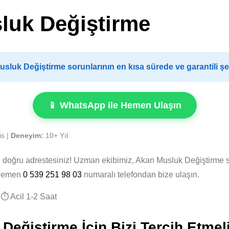
luk Değiştirme
luk Değiştirme sorunlarının en kısa sürede ve garantili ş
📱 WhatsApp ile Hemen Ulaşın
is |
Deneyim:
10+ Yıl
, doğru adrestesiniz! Uzman ekibimiz, Akan Musluk Değiştirme 
. Hemen
0 539 251 98 03
numaralı telefondan bize ulaşın.
⏱️ Acil 1-2 Saat
eğiştirme İçin Bizi Tercih Etmel