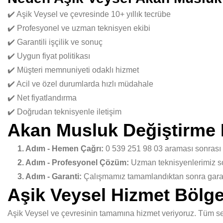
✔️ Aşik Veysel ve çevresinde 10+ yıllık tecrübe
✔️ Profesyonel ve uzman teknisyen ekibi
✔️ Garantili işçilik ve sonuç
✔️ Uygun fiyat politikası
✔️ Müşteri memnuniyeti odaklı hizmet
✔️ Acil ve özel durumlarda hızlı müdahale
✔️ Net fiyatlandırma
✔️ Doğrudan teknisyenle iletişim
Akan Musluk Değiştirme 
1. Adım - Hemen Çağrı:
0 539 251 98 03 araması sonrası
2. Adım - Profesyonel Çözüm:
Uzman teknisyenlerimiz sor
3. Adım - Garanti:
Çalışmamız tamamlandıktan sonra garant
Aşik Veysel Hizmet Bölge
Aşik Veysel ve çevresinin tamamına hizmet veriyoruz. Tüm sem