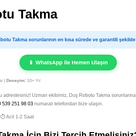
otu Takma
otu Takma sorunlarının en kısa sürede ve garantili şekild
📱 WhatsApp ile Hemen Ulaşın
is |
Deneyim:
10+ Yıl
ru adrestesiniz! Uzman ekibimiz, Duş Robotu Takma sorunların
0 539 251 98 03
numaralı telefondan bize ulaşın.
⏱️ Acil 1-2 Saat
kma İçin Bizi Tercih Etmelisiniz