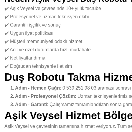
✔️ Aşik Veysel ve çevresinde 10+ yıllık tecrübe
✔️ Profesyonel ve uzman teknisyen ekibi
✔️ Garantili işçilik ve sonuç
✔️ Uygun fiyat politikası
✔️ Müşteri memnuniyeti odaklı hizmet
✔️ Acil ve özel durumlarda hızlı müdahale
✔️ Net fiyatlandırma
✔️ Doğrudan teknisyenle iletişim
Duş Robotu Takma Hizme
1. Adım - Hemen Çağrı:
0 539 251 98 03 araması sonrası
2. Adım - Profesyonel Çözüm:
Uzman teknisyenlerimiz sor
3. Adım - Garanti:
Çalışmamız tamamlandıktan sonra garant
Aşik Veysel Hizmet Bölge
Aşik Veysel ve çevresinin tamamına hizmet veriyoruz. Tüm se