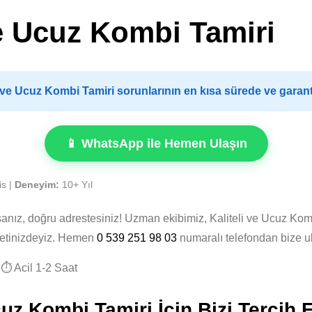
ve Ucuz Kombi Tamiri
 ve Ucuz Kombi Tamiri sorunlarının en kısa sürede ve garant
📱 WhatsApp ile Hemen Ulaşın
is |
Deneyim:
10+ Yıl
sanız, doğru adrestesiniz! Uzman ekibimiz, Kaliteli ve Ucuz Kom
zmetinizdeyiz. Hemen
0 539 251 98 03
numaralı telefondan bize u
⏱️ Acil 1-2 Saat
uz Kombi Tamiri İçin Bizi Tercih 