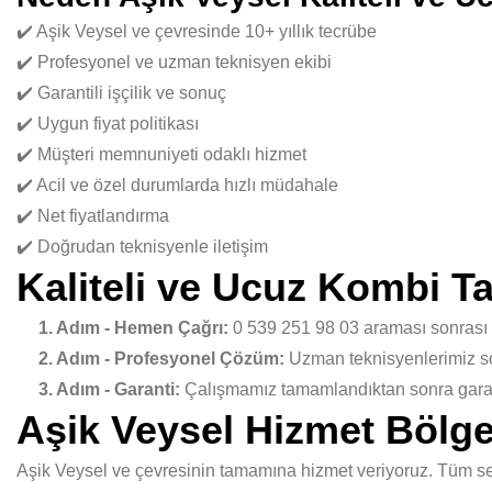
✔️ Aşik Veysel ve çevresinde 10+ yıllık tecrübe
✔️ Profesyonel ve uzman teknisyen ekibi
✔️ Garantili işçilik ve sonuç
✔️ Uygun fiyat politikası
✔️ Müşteri memnuniyeti odaklı hizmet
✔️ Acil ve özel durumlarda hızlı müdahale
✔️ Net fiyatlandırma
✔️ Doğrudan teknisyenle iletişim
Kaliteli ve Ucuz Kombi T
1. Adım - Hemen Çağrı:
0 539 251 98 03 araması sonrası
2. Adım - Profesyonel Çözüm:
Uzman teknisyenlerimiz sor
3. Adım - Garanti:
Çalışmamız tamamlandıktan sonra garant
Aşik Veysel Hizmet Bölge
Aşik Veysel ve çevresinin tamamına hizmet veriyoruz. Tüm semt