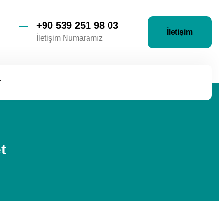
+90 539 251 98 03
İletişim
İletişim Numaramız
r
t