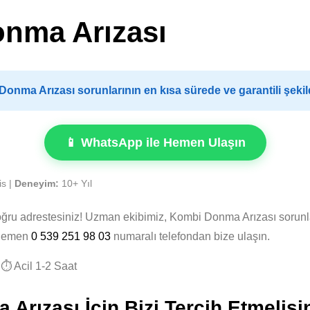
onma Arızası
nma Arızası sorunlarının en kısa sürede ve garantili şeki
📱 WhatsApp ile Hemen Ulaşın
is |
Deneyim:
10+ Yıl
doğru adrestesiniz! Uzman ekibimiz, Kombi Donma Arızası sorun
. Hemen
0 539 251 98 03
numaralı telefondan bize ulaşın.
⏱️ Acil 1-2 Saat
rızası İçin Bizi Tercih Etmelisi