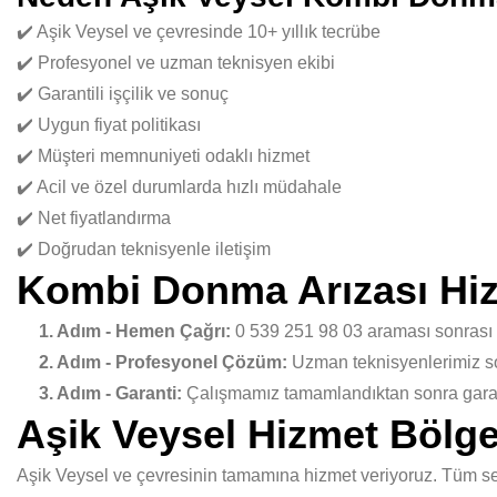
✔️ Aşik Veysel ve çevresinde 10+ yıllık tecrübe
✔️ Profesyonel ve uzman teknisyen ekibi
✔️ Garantili işçilik ve sonuç
✔️ Uygun fiyat politikası
✔️ Müşteri memnuniyeti odaklı hizmet
✔️ Acil ve özel durumlarda hızlı müdahale
✔️ Net fiyatlandırma
✔️ Doğrudan teknisyenle iletişim
Kombi Donma Arızası Hiz
1. Adım - Hemen Çağrı:
0 539 251 98 03 araması sonrası
2. Adım - Profesyonel Çözüm:
Uzman teknisyenlerimiz sor
3. Adım - Garanti:
Çalışmamız tamamlandıktan sonra garant
Aşik Veysel Hizmet Bölge
Aşik Veysel ve çevresinin tamamına hizmet veriyoruz. Tüm sem