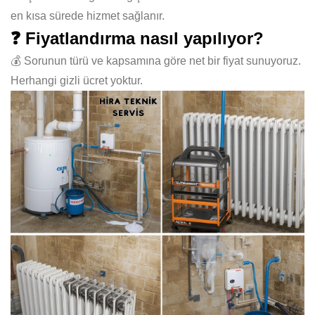
en kısa sürede hizmet sağlanır.
❓ Fiyatlandırma nasıl yapılıyor?
💰 Sorunun türü ve kapsamına göre net bir fiyat sunuyoruz.
Herhangi gizli ücret yoktur.