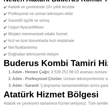
✔️ Atatürk ve çevresinde 10+ yıllık tecrübe
✔️ Profesyonel ve uzman teknisyen ekibi
✔️ Garantili işçilik ve sonuç
✔️ Uygun fiyat politikası
✔️ Müşteri memnuniyeti odaklı hizmet
✔️ Acil ve özel durumlarda hızlı müdahale
✔️ Net fiyatlandırma
✔️ Doğrudan teknisyenle iletişim
Buderus Kombi Tamiri Hi
1. Adım - Hemen Çağrı:
0 539 251 98 03 araması sonrası
2. Adım - Profesyonel Çözüm:
Uzman teknisyenlerimiz sor
3. Adım - Garanti:
Çalışmamız tamamlandıktan sonra garant
Atatürk Hizmet Bölgesi
Atatürk ve çevresinin tamamına hizmet veriyoruz. Tüm semtler