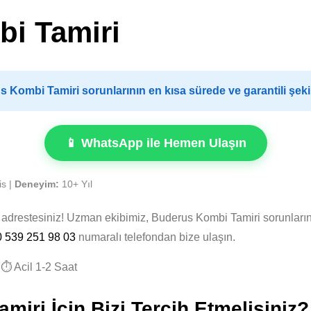
i Tamiri
Kombi Tamiri sorunlarının en kısa sürede ve garantili şek
📱 WhatsApp ile Hemen Ulaşın
is |
Deneyim:
10+ Yıl
u adrestesiniz! Uzman ekibimiz, Buderus Kombi Tamiri sorunlar
0 539 251 98 03
numaralı telefondan bize ulaşın.
⏱️ Acil 1-2 Saat
iri İçin Bizi Tercih Etmelisiniz?