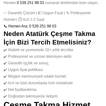
Hemen
0 539 251 98 03
numaralı telefondan bize ulaşın.
✅ Garantili Çözüm | 💵 Uygun Fiyat | 🔧 Profesyonel
Hizmet | ⏱️ Acil 1-2 Saat
📞 Hemen Ara: 0 539 251 98 03
Neden Atatürk Çeşme Takma
İçin Bizi Tercih Etmelisiniz?
✔️ Atatürk ve çevresinde 10+ yıllık tecrübe
✔️ Profesyonel ve uzman teknisyen ekibi
✔️ Garantili işçilik ve sonuç
✔️ Uygun fiyat politikası
✔️ Müşteri memnuniyeti odaklı hizmet
✔️ Acil ve özel durumlarda hızlı müdahale
✔️ Net fiyatlandırma
✔️ Doğrudan teknisyenle iletişim
Çeşme Takma Hizmet