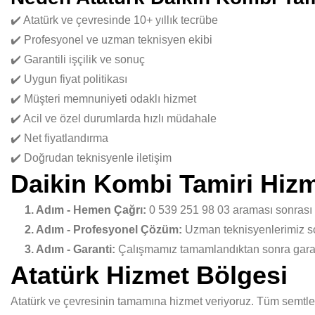
✔️ Atatürk ve çevresinde 10+ yıllık tecrübe
✔️ Profesyonel ve uzman teknisyen ekibi
✔️ Garantili işçilik ve sonuç
✔️ Uygun fiyat politikası
✔️ Müşteri memnuniyeti odaklı hizmet
✔️ Acil ve özel durumlarda hızlı müdahale
✔️ Net fiyatlandırma
✔️ Doğrudan teknisyenle iletişim
Daikin Kombi Tamiri Hizm
1. Adım - Hemen Çağrı:
0 539 251 98 03 araması sonrası
2. Adım - Profesyonel Çözüm:
Uzman teknisyenlerimiz sor
3. Adım - Garanti:
Çalışmamız tamamlandıktan sonra garant
Atatürk Hizmet Bölgesi
Atatürk ve çevresinin tamamına hizmet veriyoruz. Tüm semtler