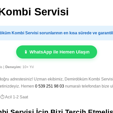
Kombi Servisi
küm Kombi Servisi sorunlarının en kısa sürede ve garantil
📱 WhatsApp ile Hemen Ulaşın
is |
Deneyim:
10+ Yıl
 doğru adrestesiniz! Uzman ekibimiz, Demirdöküm Kombi Servis
zmetinizdeyiz. Hemen
0 539 251 98 03
numaralı telefondan bize u
⏱️ Acil 1-2 Saat
Servisi İçin Bizi Tercih Etmelis