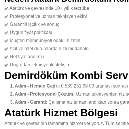
✔️ Atatürk ve çevresinde 10+ yıllık tecrübe
✔️ Profesyonel ve uzman teknisyen ekibi
✔️ Garantili işçilik ve sonuç
✔️ Uygun fiyat politikası
✔️ Müşteri memnuniyeti odaklı hizmet
✔️ Acil ve özel durumlarda hızlı müdahale
✔️ Net fiyatlandırma
✔️ Doğrudan teknisyenle iletişim
Demirdöküm Kombi Servi
1. Adım - Hemen Çağrı:
0 539 251 98 03 araması sonrası
2. Adım - Profesyonel Çözüm:
Uzman teknisyenlerimiz sor
3. Adım - Garanti:
Çalışmamız tamamlandıktan sonra garant
Atatürk Hizmet Bölgesi
Atatürk ve çevresinin tamamına hizmet veriyoruz. Tüm semtler