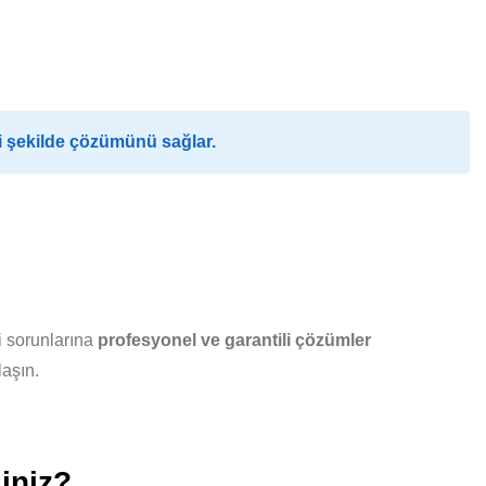
i şekilde çözümünü sağlar.
i sorunlarına
profesyonel ve garantili çözümler
laşın.
iniz?