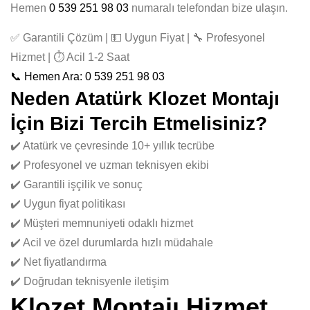
Hemen
0 539 251 98 03
numaralı telefondan bize ulaşın.
✅ Garantili Çözüm | 💵 Uygun Fiyat | 🔧 Profesyonel
Hizmet | ⏱️ Acil 1-2 Saat
📞 Hemen Ara: 0 539 251 98 03
Neden Atatürk Klozet Montajı
İçin Bizi Tercih Etmelisiniz?
✔️ Atatürk ve çevresinde 10+ yıllık tecrübe
✔️ Profesyonel ve uzman teknisyen ekibi
✔️ Garantili işçilik ve sonuç
✔️ Uygun fiyat politikası
✔️ Müşteri memnuniyeti odaklı hizmet
✔️ Acil ve özel durumlarda hızlı müdahale
✔️ Net fiyatlandırma
✔️ Doğrudan teknisyenle iletişim
Klozet Montajı Hizmet