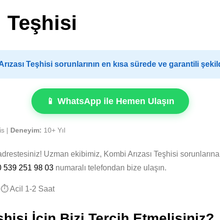
 Teşhisi
ızası Teşhisi sorunlarının en kısa sürede ve garantili şek
📱 WhatsApp ile Hemen Ulaşın
is |
Deneyim:
10+ Yıl
adrestesiniz! Uzman ekibimiz, Kombi Arızası Teşhisi sorunların
0 539 251 98 03
numaralı telefondan bize ulaşın.
⏱️ Acil 1-2 Saat
isi İçin Bizi Tercih Etmelisiniz?