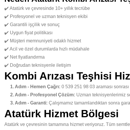
✔️ Atatürk ve çevresinde 10+ yıllık tecrübe
✔️ Profesyonel ve uzman teknisyen ekibi
✔️ Garantili işçilik ve sonuç
✔️ Uygun fiyat politikası
✔️ Müşteri memnuniyeti odaklı hizmet
✔️ Acil ve özel durumlarda hızlı müdahale
✔️ Net fiyatlandırma
✔️ Doğrudan teknisyenle iletişim
Kombi Arızası Teşhisi Hi
1. Adım - Hemen Çağrı:
0 539 251 98 03 araması sonrası
2. Adım - Profesyonel Çözüm:
Uzman teknisyenlerimiz sor
3. Adım - Garanti:
Çalışmamız tamamlandıktan sonra garant
Atatürk Hizmet Bölgesi
Atatürk ve çevresinin tamamına hizmet veriyoruz. Tüm semtlerd