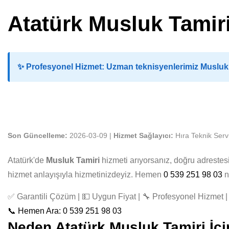
Atatürk Musluk Tamir
✨
Profesyonel Hizmet:
Uzman teknisyenlerimiz Musluk T
Son Güncelleme:
2026-03-09 |
Hizmet Sağlayıcı:
Hıra Teknik Serv
Atatürk'de
Musluk Tamiri
hizmeti arıyorsanız, doğru adrestes
hizmet anlayışıyla hizmetinizdeyiz. Hemen
0 539 251 98 03
n
✅ Garantili Çözüm | 💵 Uygun Fiyat | 🔧 Profesyonel Hizmet | 
📞 Hemen Ara: 0 539 251 98 03
Neden Atatürk Musluk Tamiri İçin