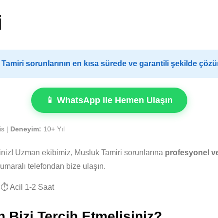
i
amiri sorunlarının en kısa sürede ve garantili şekilde çöz
📱 WhatsApp ile Hemen Ulaşın
is |
Deneyim:
10+ Yıl
iniz! Uzman ekibimiz, Musluk Tamiri sorunlarına
profesyonel ve
umaralı telefondan bize ulaşın.
⏱️ Acil 1-2 Saat
 Bizi Tercih Etmelisiniz?