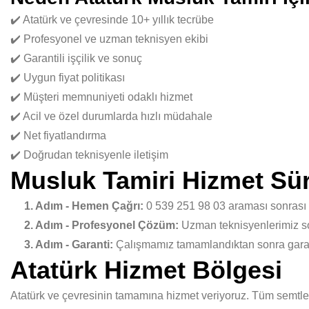
✔️ Atatürk ve çevresinde 10+ yıllık tecrübe
✔️ Profesyonel ve uzman teknisyen ekibi
✔️ Garantili işçilik ve sonuç
✔️ Uygun fiyat politikası
✔️ Müşteri memnuniyeti odaklı hizmet
✔️ Acil ve özel durumlarda hızlı müdahale
✔️ Net fiyatlandırma
✔️ Doğrudan teknisyenle iletişim
Musluk Tamiri Hizmet Sür
1. Adım - Hemen Çağrı:
0 539 251 98 03 araması sonrası
2. Adım - Profesyonel Çözüm:
Uzman teknisyenlerimiz sor
3. Adım - Garanti:
Çalışmamız tamamlandıktan sonra garant
Atatürk Hizmet Bölgesi
Atatürk ve çevresinin tamamına hizmet veriyoruz. Tüm semtlerd