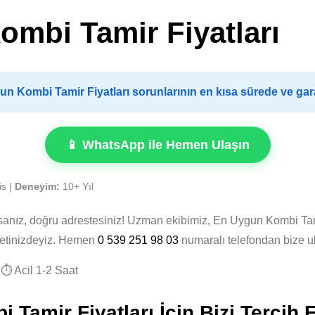
mbi Tamir Fiyatları
 Kombi Tamir Fiyatları sorunlarının en kısa sürede ve gara
📱 WhatsApp ile Hemen Ulaşın
is |
Deneyim:
10+ Yıl
sanız, doğru adrestesiniz! Uzman ekibimiz, En Uygun Kombi Tam
zmetinizdeyiz. Hemen
0 539 251 98 03
numaralı telefondan bize u
⏱️ Acil 1-2 Saat
amir Fiyatları İçin Bizi Tercih E