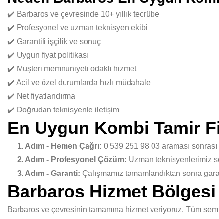
✔️ Barbaros ve çevresinde 10+ yıllık tecrübe
✔️ Profesyonel ve uzman teknisyen ekibi
✔️ Garantili işçilik ve sonuç
✔️ Uygun fiyat politikası
✔️ Müşteri memnuniyeti odaklı hizmet
✔️ Acil ve özel durumlarda hızlı müdahale
✔️ Net fiyatlandırma
✔️ Doğrudan teknisyenle iletişim
En Uygun Kombi Tamir Fiy
1. Adım - Hemen Çağrı:
0 539 251 98 03 araması sonrası
2. Adım - Profesyonel Çözüm:
Uzman teknisyenlerimiz sor
3. Adım - Garanti:
Çalışmamız tamamlandıktan sonra garant
Barbaros Hizmet Bölgesi
Barbaros ve çevresinin tamamına hizmet veriyoruz. Tüm semtle