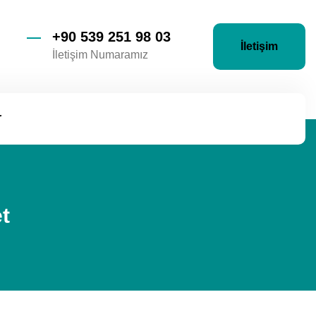
+90 539 251 98 03
İletişim
İletişim Numaramız
r
t