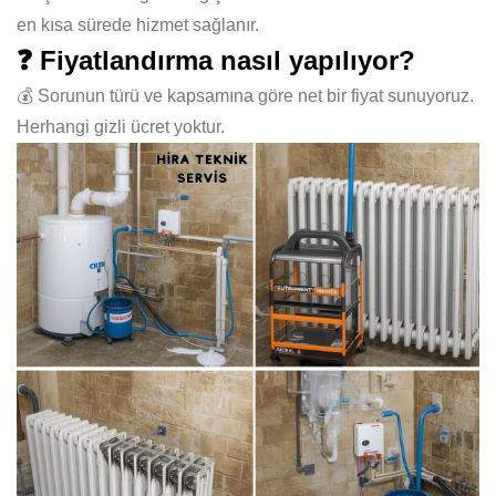
en kısa sürede hizmet sağlanır.
❓ Fiyatlandırma nasıl yapılıyor?
💰 Sorunun türü ve kapsamına göre net bir fiyat sunuyoruz.
Herhangi gizli ücret yoktur.