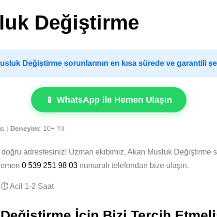
luk Değiştirme
luk Değiştirme sorunlarının en kısa sürede ve garantili ş
📱 WhatsApp ile Hemen Ulaşın
is |
Deneyim:
10+ Yıl
, doğru adrestesiniz! Uzman ekibimiz, Akan Musluk Değiştirme 
. Hemen
0 539 251 98 03
numaralı telefondan bize ulaşın.
⏱️ Acil 1-2 Saat
ğiştirme İçin Bizi Tercih Etmeli