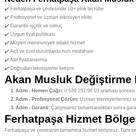
✔️ Ferhatpaşa ve çevresinde 10+ yıllık tecrübe
✔️ Profesyonel ve uzman teknisyen ekibi
✔️ Garantili işçilik ve sonuç
✔️ Uygun fiyat politikası
✔️ Müşteri memnuniyeti odaklı hizmet
✔️ Acil ve özel durumlarda hızlı müdahale
✔️ Net fiyatlandırma
✔️ Doğrudan teknisyenle iletişim
Akan Musluk Değiştirme 
1. Adım - Hemen Çağrı:
0 539 251 98 03 araması sonrası
2. Adım - Profesyonel Çözüm:
Uzman teknisyenlerimiz sor
3. Adım - Garanti:
Çalışmamız tamamlandıktan sonra garant
Ferhatpaşa Hizmet Bölge
Ferhatpaşa ve çevresinin tamamına hizmet veriyoruz. Tüm semt