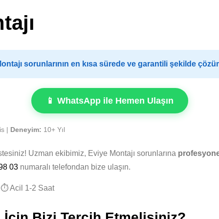
tajı
ntajı sorunlarının en kısa sürede ve garantili şekilde çözü
📱 WhatsApp ile Hemen Ulaşın
is |
Deneyim:
10+ Yıl
stesiniz! Uzman ekibimiz, Eviye Montajı sorunlarına
profesyonel
98 03
numaralı telefondan bize ulaşın.
⏱️ Acil 1-2 Saat
İçin Bizi Tercih Etmelisiniz?