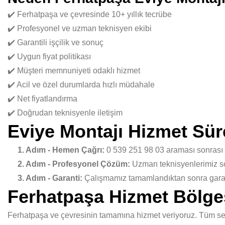
✔️ Ferhatpaşa ve çevresinde 10+ yıllık tecrübe
✔️ Profesyonel ve uzman teknisyen ekibi
✔️ Garantili işçilik ve sonuç
✔️ Uygun fiyat politikası
✔️ Müşteri memnuniyeti odaklı hizmet
✔️ Acil ve özel durumlarda hızlı müdahale
✔️ Net fiyatlandırma
✔️ Doğrudan teknisyenle iletişim
Eviye Montajı Hizmet Sür
1. Adım - Hemen Çağrı:
0 539 251 98 03 araması sonrası
2. Adım - Profesyonel Çözüm:
Uzman teknisyenlerimiz sor
3. Adım - Garanti:
Çalışmamız tamamlandıktan sonra garant
Ferhatpaşa Hizmet Bölge
Ferhatpaşa ve çevresinin tamamına hizmet veriyoruz. Tüm semt