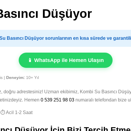
Basıncı Düşüyor
 Basıncı Düşüyor sorunlarının en kısa sürede ve garantil
📱 WhatsApp ile Hemen Ulaşın
is |
Deneyim:
10+ Yıl
z, doğru adrestesiniz! Uzman ekibimiz, Kombi Su Basıncı Düşü
zmetinizdeyiz. Hemen
0 539 251 98 03
numaralı telefondan bize u
⏱️ Acil 1-2 Saat
ı Düşüyor İçin Bizi Tercih Etmel