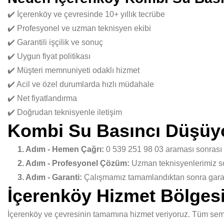
✔️ İçerenköy ve çevresinde 10+ yıllık tecrübe
✔️ Profesyonel ve uzman teknisyen ekibi
✔️ Garantili işçilik ve sonuç
✔️ Uygun fiyat politikası
✔️ Müşteri memnuniyeti odaklı hizmet
✔️ Acil ve özel durumlarda hızlı müdahale
✔️ Net fiyatlandırma
✔️ Doğrudan teknisyenle iletişim
Kombi Su Basıncı Düşüyo
1. Adım - Hemen Çağrı:
0 539 251 98 03 araması sonrası
2. Adım - Profesyonel Çözüm:
Uzman teknisyenlerimiz sor
3. Adım - Garanti:
Çalışmamız tamamlandıktan sonra garant
İçerenköy Hizmet Bölges
İçerenköy ve çevresinin tamamına hizmet veriyoruz. Tüm semtl