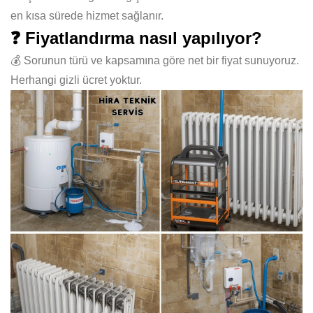
en kısa sürede hizmet sağlanır.
❓ Fiyatlandırma nasıl yapılıyor?
💰 Sorunun türü ve kapsamına göre net bir fiyat sunuyoruz.
Herhangi gizli ücret yoktur.