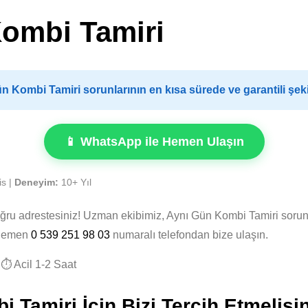
Kombi Tamiri
 Kombi Tamiri sorunlarının en kısa sürede ve garantili şe
📱 WhatsApp ile Hemen Ulaşın
is |
Deneyim:
10+ Yıl
oğru adrestesiniz! Uzman ekibimiz, Aynı Gün Kombi Tamiri soru
. Hemen
0 539 251 98 03
numaralı telefondan bize ulaşın.
⏱️ Acil 1-2 Saat
Tamiri İçin Bizi Tercih Etmelisi