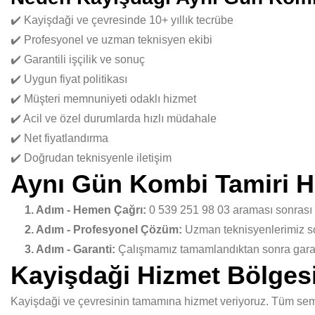
✔️ Kayişdaği ve çevresinde 10+ yıllık tecrübe
✔️ Profesyonel ve uzman teknisyen ekibi
✔️ Garantili işçilik ve sonuç
✔️ Uygun fiyat politikası
✔️ Müşteri memnuniyeti odaklı hizmet
✔️ Acil ve özel durumlarda hızlı müdahale
✔️ Net fiyatlandırma
✔️ Doğrudan teknisyenle iletişim
Aynı Gün Kombi Tamiri H
1. Adım - Hemen Çağrı:
0 539 251 98 03 araması sonrası
2. Adım - Profesyonel Çözüm:
Uzman teknisyenlerimiz sor
3. Adım - Garanti:
Çalışmamız tamamlandıktan sonra garant
Kayişdaği Hizmet Bölges
Kayişdaği ve çevresinin tamamına hizmet veriyoruz. Tüm semtl