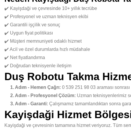
✔️ Kayişdaği ve çevresinde 10+ yıllık tecrübe
✔️ Profesyonel ve uzman teknisyen ekibi
✔️ Garantili işçilik ve sonuç
✔️ Uygun fiyat politikası
✔️ Müşteri memnuniyeti odaklı hizmet
✔️ Acil ve özel durumlarda hızlı müdahale
✔️ Net fiyatlandırma
✔️ Doğrudan teknisyenle iletişim
Duş Robotu Takma Hizme
1. Adım - Hemen Çağrı:
0 539 251 98 03 araması sonrası
2. Adım - Profesyonel Çözüm:
Uzman teknisyenlerimiz sor
3. Adım - Garanti:
Çalışmamız tamamlandıktan sonra garant
Kayişdaği Hizmet Bölges
Kayişdaği ve çevresinin tamamına hizmet veriyoruz. Tüm semt