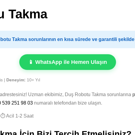
u Takma
otu Takma sorunlarının en kısa sürede ve garantili şekild
📱 WhatsApp ile Hemen Ulaşın
is |
Deneyim:
10+ Yıl
u adrestesiniz! Uzman ekibimiz, Duş Robotu Takma sorunlarına
p
0 539 251 98 03
numaralı telefondan bize ulaşın.
⏱️ Acil 1-2 Saat
ma İçin Bizi Tercih Etmelisiniz?