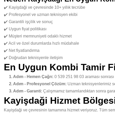
✔️ Kayişdaği ve çevresinde 10+ yıllık tecrübe
✔️ Profesyonel ve uzman teknisyen ekibi
✔️ Garantili işçilik ve sonuç
✔️ Uygun fiyat politikası
✔️ Müşteri memnuniyeti odaklı hizmet
✔️ Acil ve özel durumlarda hızlı müdahale
✔️ Net fiyatlandırma
✔️ Doğrudan teknisyenle iletişim
En Uygun Kombi Tamir Fiy
1. Adım - Hemen Çağrı:
0 539 251 98 03 araması sonrası
2. Adım - Profesyonel Çözüm:
Uzman teknisyenlerimiz sor
3. Adım - Garanti:
Çalışmamız tamamlandıktan sonra garant
Kayişdaği Hizmet Bölges
Kayişdaği ve çevresinin tamamına hizmet veriyoruz. Tüm semtl