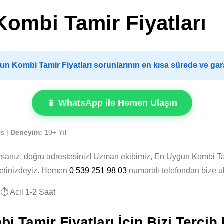
ombi Tamir Fiyatları
 Kombi Tamir Fiyatları sorunlarının en kısa sürede ve gara
📱 WhatsApp ile Hemen Ulaşın
is |
Deneyim:
10+ Yıl
rsanız, doğru adrestesiniz! Uzman ekibimiz, En Uygun Kombi Tam
zmetinizdeyiz. Hemen
0 539 251 98 03
numaralı telefondan bize u
⏱️ Acil 1-2 Saat
Tamir Fiyatları İçin Bizi Tercih 