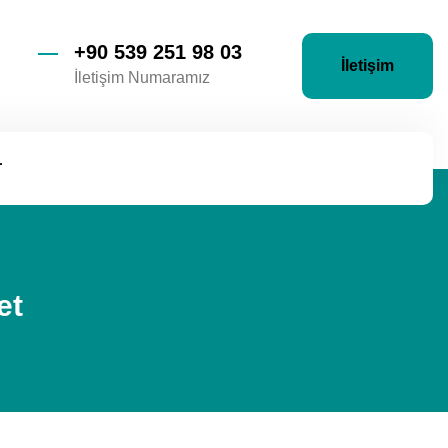
+90 539 251 98 03
İletişim
İletişim Numaramız
r
et