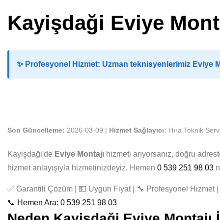
Kayişdaği Eviye Mont
✨
Profesyonel Hizmet:
Uzman teknisyenlerimiz Eviye Mo
Son Güncelleme:
2026-03-09 |
Hizmet Sağlayıcı:
Hıra Teknik Serv
Kayişdaği'de
Eviye Montajı
hizmeti arıyorsanız, doğru adres
hizmet anlayışıyla hizmetinizdeyiz. Hemen
0 539 251 98 03
n
✅ Garantili Çözüm | 💵 Uygun Fiyat | 🔧 Profesyonel Hizmet | 
📞 Hemen Ara: 0 539 251 98 03
Neden Kayişdaği Eviye Montajı İç