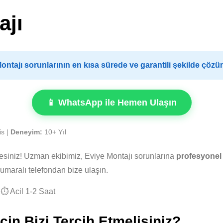
ajı
ntajı sorunlarının en kısa sürede ve garantili şekilde çözü
📱 WhatsApp ile Hemen Ulaşın
is |
Deneyim:
10+ Yıl
tesiniz! Uzman ekibimiz, Eviye Montajı sorunlarına
profesyonel 
umaralı telefondan bize ulaşın.
⏱️ Acil 1-2 Saat
in Bizi Tercih Etmelisiniz?