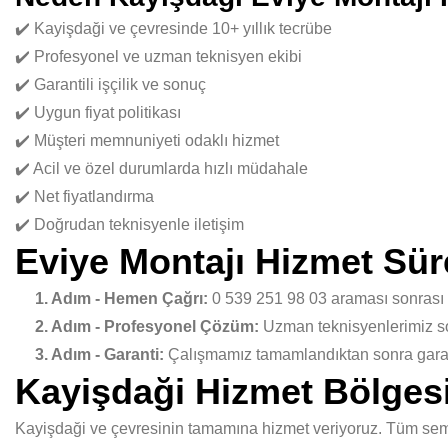
✔️ Kayişdaği ve çevresinde 10+ yıllık tecrübe
✔️ Profesyonel ve uzman teknisyen ekibi
✔️ Garantili işçilik ve sonuç
✔️ Uygun fiyat politikası
✔️ Müşteri memnuniyeti odaklı hizmet
✔️ Acil ve özel durumlarda hızlı müdahale
✔️ Net fiyatlandırma
✔️ Doğrudan teknisyenle iletişim
Eviye Montajı Hizmet Sür
1. Adım - Hemen Çağrı:
0 539 251 98 03 araması sonrası
2. Adım - Profesyonel Çözüm:
Uzman teknisyenlerimiz sor
3. Adım - Garanti:
Çalışmamız tamamlandıktan sonra garant
Kayişdaği Hizmet Bölges
Kayişdaği ve çevresinin tamamına hizmet veriyoruz. Tüm semtl