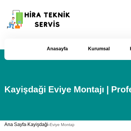
Anasayfa
Kurumsal
Kayişdaği Eviye Montajı | Pro
Ana Sayfa
Kayişdaği
›
›
Eviye Montajı