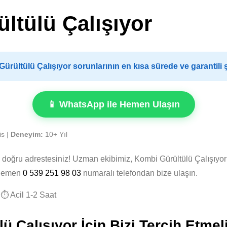
ltülü Çalışıyor
rültülü Çalışıyor sorunlarının en kısa sürede ve garantili
📱 WhatsApp ile Hemen Ulaşın
is |
Deneyim:
10+ Yıl
, doğru adrestesiniz! Uzman ekibimiz, Kombi Gürültülü Çalışıyo
. Hemen
0 539 251 98 03
numaralı telefondan bize ulaşın.
⏱️ Acil 1-2 Saat
 Çalışıyor İçin Bizi Tercih Etmel