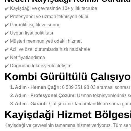
✔️ Kayişdaği ve çevresinde 10+ yıllık tecrübe
✔️ Profesyonel ve uzman teknisyen ekibi
✔️ Garantili işçilik ve sonuç
✔️ Uygun fiyat politikası
✔️ Müşteri memnuniyeti odaklı hizmet
✔️ Acil ve özel durumlarda hızlı müdahale
✔️ Net fiyatlandırma
✔️ Doğrudan teknisyenle iletişim
Kombi Gürültülü Çalışıyo
1. Adım - Hemen Çağrı:
0 539 251 98 03 araması sonrası
2. Adım - Profesyonel Çözüm:
Uzman teknisyenlerimiz sor
3. Adım - Garanti:
Çalışmamız tamamlandıktan sonra garant
Kayişdaği Hizmet Bölges
Kayişdaği ve çevresinin tamamına hizmet veriyoruz. Tüm semtl