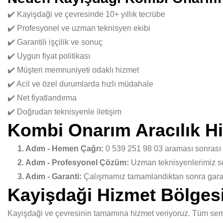
✔️ Kayişdaği ve çevresinde 10+ yıllık tecrübe
✔️ Profesyonel ve uzman teknisyen ekibi
✔️ Garantili işçilik ve sonuç
✔️ Uygun fiyat politikası
✔️ Müşteri memnuniyeti odaklı hizmet
✔️ Acil ve özel durumlarda hızlı müdahale
✔️ Net fiyatlandırma
✔️ Doğrudan teknisyenle iletişim
Kombi Onarım Aracılık Hi
1. Adım - Hemen Çağrı:
0 539 251 98 03 araması sonrası
2. Adım - Profesyonel Çözüm:
Uzman teknisyenlerimiz sor
3. Adım - Garanti:
Çalışmamız tamamlandıktan sonra garant
Kayişdaği Hizmet Bölges
Kayişdaği ve çevresinin tamamına hizmet veriyoruz. Tüm semtl