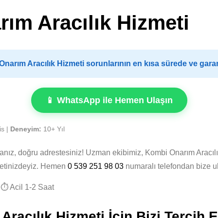
ım Aracılık Hizmeti
arım Aracılık Hizmeti sorunlarının en kısa sürede ve garan
📱 WhatsApp ile Hemen Ulaşın
is |
Deneyim:
10+ Yıl
sanız, doğru adrestesiniz! Uzman ekibimiz, Kombi Onarım Aracıl
zmetinizdeyiz. Hemen
0 539 251 98 03
numaralı telefondan bize u
⏱️ Acil 1-2 Saat
acılık Hizmeti İçin Bizi Tercih E