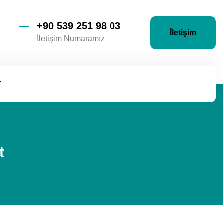
+90 539 251 98 03
İletişim
İletişim Numaramız
r
t