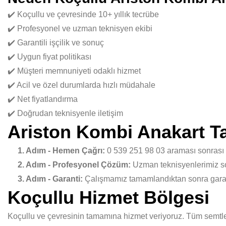
✔️ Koçullu ve çevresinde 10+ yıllık tecrübe
✔️ Profesyonel ve uzman teknisyen ekibi
✔️ Garantili işçilik ve sonuç
✔️ Uygun fiyat politikası
✔️ Müşteri memnuniyeti odaklı hizmet
✔️ Acil ve özel durumlarda hızlı müdahale
✔️ Net fiyatlandırma
✔️ Doğrudan teknisyenle iletişim
Ariston Kombi Anakart Ta
1. Adım - Hemen Çağrı:
0 539 251 98 03 araması sonrası
2. Adım - Profesyonel Çözüm:
Uzman teknisyenlerimiz sor
3. Adım - Garanti:
Çalışmamız tamamlandıktan sonra garant
Koçullu Hizmet Bölgesi
Koçullu ve çevresinin tamamına hizmet veriyoruz. Tüm semtler