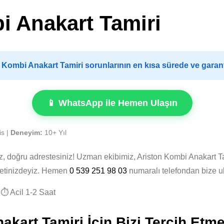
i Anakart Tamiri
Kombi Anakart Tamiri sorunlarının en kısa sürede ve garant
📱 WhatsApp ile Hemen Ulaşın
is |
Deneyim:
10+ Yıl
z, doğru adrestesiniz! Uzman ekibimiz, Ariston Kombi Anakart T
zmetinizdeyiz. Hemen
0 539 251 98 03
numaralı telefondan bize u
⏱️ Acil 1-2 Saat
kart Tamiri İçin Bizi Tercih Etme