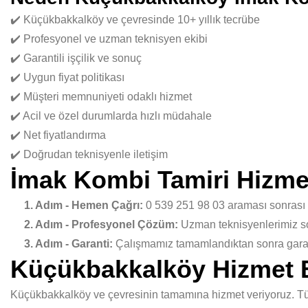
✔️ Küçükbakkalköy ve çevresinde 10+ yıllık tecrübe
✔️ Profesyonel ve uzman teknisyen ekibi
✔️ Garantili işçilik ve sonuç
✔️ Uygun fiyat politikası
✔️ Müşteri memnuniyeti odaklı hizmet
✔️ Acil ve özel durumlarda hızlı müdahale
✔️ Net fiyatlandırma
✔️ Doğrudan teknisyenle iletişim
İmak Kombi Tamiri Hizme
1. Adım - Hemen Çağrı:
0 539 251 98 03 araması sonrası
2. Adım - Profesyonel Çözüm:
Uzman teknisyenlerimiz sor
3. Adım - Garanti:
Çalışmamız tamamlandıktan sonra garant
Küçükbakkalköy Hizmet 
Küçükbakkalköy ve çevresinin tamamına hizmet veriyoruz. Tüm