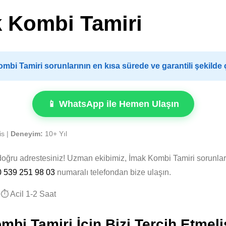
 Kombi Tamiri
bi Tamiri sorunlarının en kısa sürede ve garantili şekilde
📱 WhatsApp ile Hemen Ulaşın
is |
Deneyim:
10+ Yıl
 doğru adrestesiniz! Uzman ekibimiz, İmak Kombi Tamiri sorunla
0 539 251 98 03
numaralı telefondan bize ulaşın.
⏱️ Acil 1-2 Saat
i Tamiri İçin Bizi Tercih Etmeli