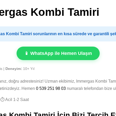
rgas Kombi Tamiri
 Kombi Tamiri sorunlarının en kısa sürede ve garantili şe
📱 WhatsApp ile Hemen Ulaşın
is |
Deneyim:
10+ Yıl
anız, doğru adrestesiniz! Uzman ekibimiz, Immergas Kombi Tami
zmetinizdeyiz. Hemen
0 539 251 98 03
numaralı telefondan bize u
⏱️ Acil 1-2 Saat
Kombi Tamiri İçin Bizi Tercih E