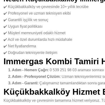
✔️ Küçükbakkalköy ve çevresinde 10+ yıllık tecrübe
✔️ Profesyonel ve uzman teknisyen ekibi
✔️ Garantili işçilik ve sonuç
✔️ Uygun fiyat politikası
✔️ Müşteri memnuniyeti odaklı hizmet
✔️ Acil ve özel durumlarda hızlı müdahale
✔️ Net fiyatlandırma
✔️ Doğrudan teknisyenle iletişim
Immergas Kombi Tamiri H
1. Adım - Hemen Çağrı:
0 539 251 98 03 araması sonrası
2. Adım - Profesyonel Çözüm:
Uzman teknisyenlerimiz sor
3. Adım - Garanti:
Çalışmamız tamamlandıktan sonra garant
Küçükbakkalköy Hizmet 
Küçükbakkalköy ve çevresinin tamamına hizmet veriyoruz. Tüm