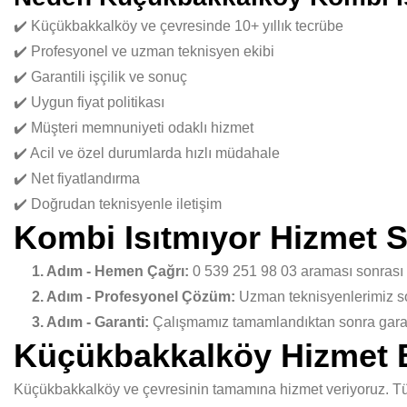
✔️ Küçükbakkalköy ve çevresinde 10+ yıllık tecrübe
✔️ Profesyonel ve uzman teknisyen ekibi
✔️ Garantili işçilik ve sonuç
✔️ Uygun fiyat politikası
✔️ Müşteri memnuniyeti odaklı hizmet
✔️ Acil ve özel durumlarda hızlı müdahale
✔️ Net fiyatlandırma
✔️ Doğrudan teknisyenle iletişim
Kombi Isıtmıyor Hizmet S
1. Adım - Hemen Çağrı:
0 539 251 98 03 araması sonrası
2. Adım - Profesyonel Çözüm:
Uzman teknisyenlerimiz sor
3. Adım - Garanti:
Çalışmamız tamamlandıktan sonra garant
Küçükbakkalköy Hizmet 
Küçükbakkalköy ve çevresinin tamamına hizmet veriyoruz. Tüm 