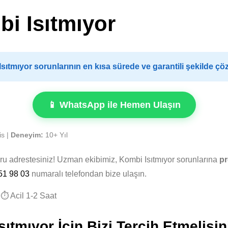
i Isıtmıyor
ıtmıyor sorunlarının en kısa sürede ve garantili şekilde ç
📱 WhatsApp ile Hemen Ulaşın
is |
Deneyim:
10+ Yıl
ğru adrestesiniz! Uzman ekibimiz, Kombi Isıtmıyor sorunlarına
pr
51 98 03
numaralı telefondan bize ulaşın.
⏱️ Acil 1-2 Saat
mıyor İçin Bizi Tercih Etmelisin