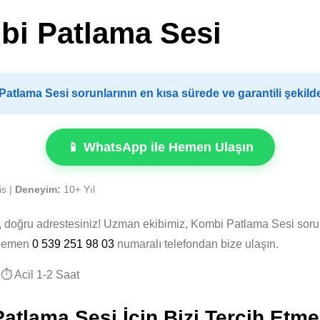
i Patlama Sesi
tlama Sesi sorunlarının en kısa sürede ve garantili şekil
📱 WhatsApp ile Hemen Ulaşın
is |
Deneyim:
10+ Yıl
z, doğru adrestesiniz! Uzman ekibimiz, Kombi Patlama Sesi sor
. Hemen
0 539 251 98 03
numaralı telefondan bize ulaşın.
⏱️ Acil 1-2 Saat
lama Sesi İçin Bizi Tercih Etmel