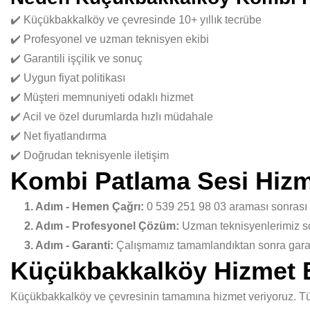
✔️ Küçükbakkalköy ve çevresinde 10+ yıllık tecrübe
✔️ Profesyonel ve uzman teknisyen ekibi
✔️ Garantili işçilik ve sonuç
✔️ Uygun fiyat politikası
✔️ Müşteri memnuniyeti odaklı hizmet
✔️ Acil ve özel durumlarda hızlı müdahale
✔️ Net fiyatlandırma
✔️ Doğrudan teknisyenle iletişim
Kombi Patlama Sesi Hizm
1. Adım - Hemen Çağrı:
0 539 251 98 03 araması sonrası
2. Adım - Profesyonel Çözüm:
Uzman teknisyenlerimiz sor
3. Adım - Garanti:
Çalışmamız tamamlandıktan sonra garant
Küçükbakkalköy Hizmet 
Küçükbakkalköy ve çevresinin tamamına hizmet veriyoruz. Tüm