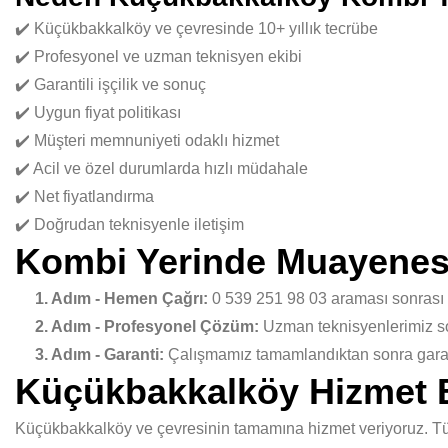
✔️ Küçükbakkalköy ve çevresinde 10+ yıllık tecrübe
✔️ Profesyonel ve uzman teknisyen ekibi
✔️ Garantili işçilik ve sonuç
✔️ Uygun fiyat politikası
✔️ Müşteri memnuniyeti odaklı hizmet
✔️ Acil ve özel durumlarda hızlı müdahale
✔️ Net fiyatlandırma
✔️ Doğrudan teknisyenle iletişim
Kombi Yerinde Muayenesi
1. Adım - Hemen Çağrı:
0 539 251 98 03 araması sonrası
2. Adım - Profesyonel Çözüm:
Uzman teknisyenlerimiz sor
3. Adım - Garanti:
Çalışmamız tamamlandıktan sonra garant
Küçükbakkalköy Hizmet 
Küçükbakkalköy ve çevresinin tamamına hizmet veriyoruz. Tüm