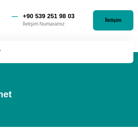
+90 539 251 98 03
İletişim
İletişim Numaramız
r
met