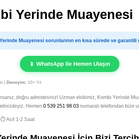
i Yerinde Muayenesi
rinde Muayenesi sorunlarının en kısa sürede ve garantili
📱 WhatsApp ile Hemen Ulaşın
is |
Deneyim:
10+ Yıl
orsanız, doğru adrestesiniz! Uzman ekibimiz, Kombi Yerinde Mu
zmetinizdeyiz. Hemen
0 539 251 98 03
numaralı telefondan bize u
⏱️ Acil 1-2 Saat
inde Muayenesi İçin Bizi Tercih